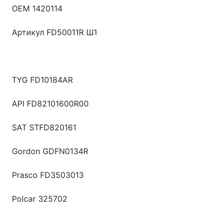
OEM 1420114
Артикул FD50011R Ш1
TYG FD10184AR
API FD82101600R00
SAT STFD820161
Gordon GDFN0134R
Prasco FD3503013
Polcar 325702