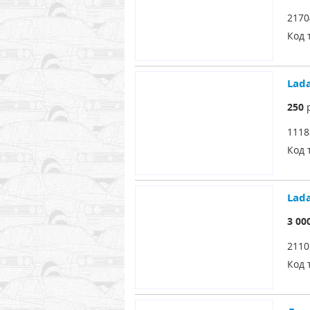
2170
Код 
Lad
250
р
1118
Код 
Lad
3 00
2110
Код 