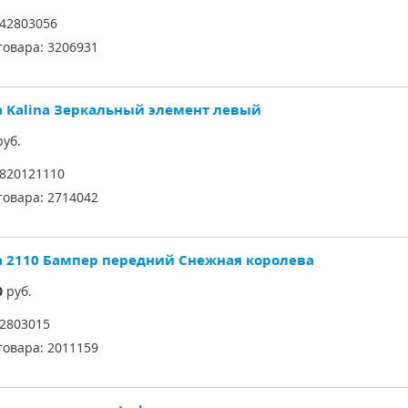
42803056
товара:
3206931
a Kalina Зеркальный элемент левый
уб.
820121110
товара:
2714042
a 2110 Бампер передний Снежная королева
0
руб.
2803015
товара:
2011159