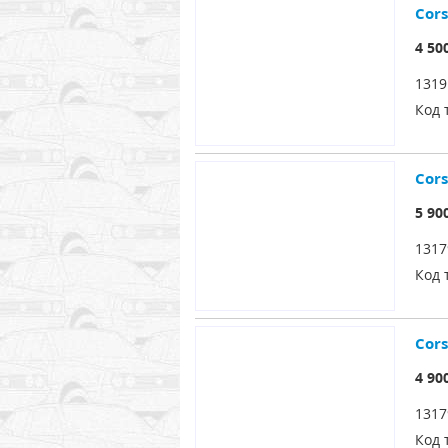
Cor
4 50
1319
Код 
Cor
5 90
1317
Код 
Cor
4 90
1317
Код 