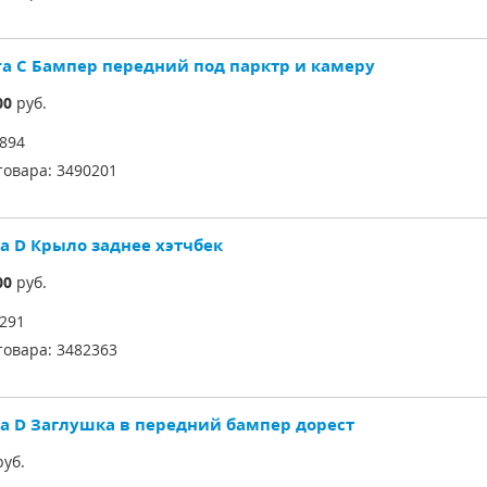
ira C Бампер передний под парктр и камеру
00
руб.
894
товара:
3490201
sa D Крыло заднее хэтчбек
00
руб.
291
товара:
3482363
sa D Заглушка в передний бампер дорест
уб.