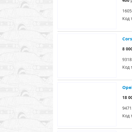
400
р
1605
Код 
Cor
8 00
9318
Код 
Ope
18 0
9471
Код 