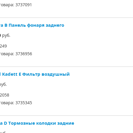
товара:
3737091
ra B Панель фонаря заднего
0
руб.
249
товара:
3736956
l Kadett E Фильтр воздушный
уб.
2058
товара:
3735345
sa D Тормозные колодки задние