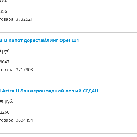
уб.
356
товара:
3732521
sa D Капот дорестайлинг Opel Ш1
0
руб.
9647
товара:
3717908
l Astra H Лонжерон задний левый СЕДАН
00
руб.
2260
товара:
3634494