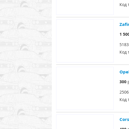
Код 
Zafi
1 50
5183
Код 
Ope
300
р
2506
Код 
Cor