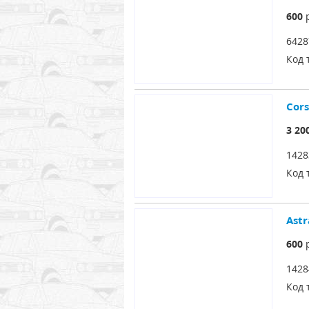
600
р
6428
Код 
Cors
3 20
1428
Код 
Ast
600
р
1428
Код 