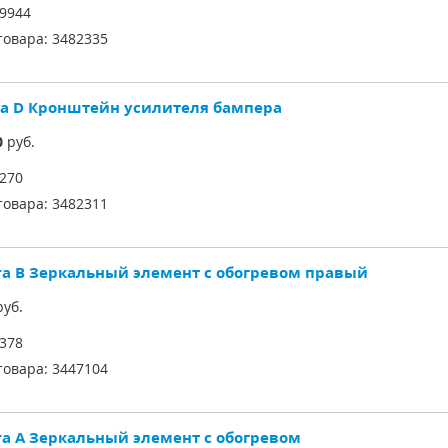
9944
товара:
3482335
sa D Кронштейн усилителя бампера
0
руб.
270
товара:
3482311
ira B Зеркальный элемент с обогревом правый
уб.
378
товара:
3447104
ira A Зеркальный элемент с обогревом