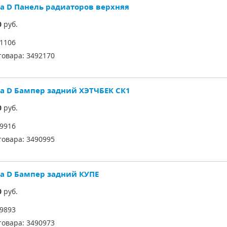
sa D Панель радиаторов верхняя
0
руб.
1106
товара:
3492170
sa D Бампер задний ХЭТЧБЕК СК1
0
руб.
9916
товара:
3490995
sa D Бампер задний КУПЕ
0
руб.
9893
товара:
3490973