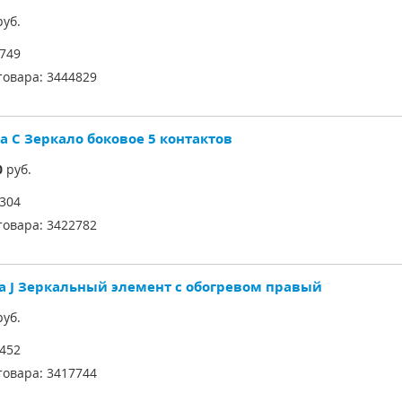
уб.
749
товара:
3444829
a C Зеркало боковое 5 контактов
0
руб.
304
товара:
3422782
ra J Зеркальный элемент с обогревом правый
уб.
452
товара:
3417744