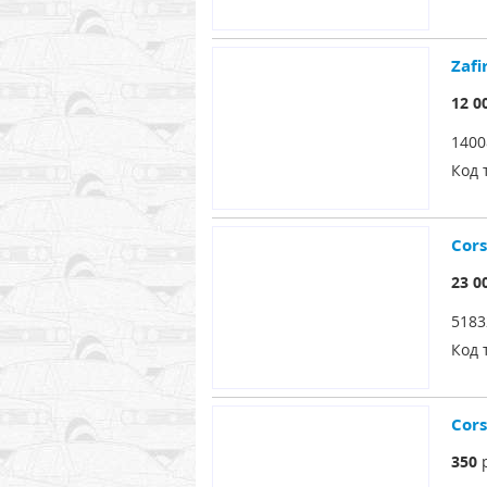
Zaf
12 0
1400
Код 
Cor
23 0
5183
Код 
Cor
350
р