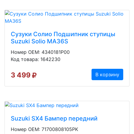
Сузуки Солио Подшипник ступицы
Suzuki Solio MA36S
Номер OEM: 4340181P00
Код товара: 1642230
3 499
В корзину
Suzuki SX4 Бампер передний
Номер OEM: 71700808105PK