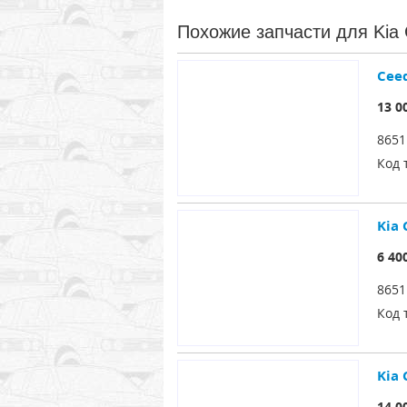
Похожие запчасти для Kia 
Cee
13 0
8651
Код 
Kia
6 40
8651
Код 
Kia
14 0