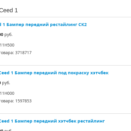
Ceed 1
d 1 Бампер передний рестайлинг СК2
00
руб.
11H500
товара:
3718717
 Ceed 1 Бампер передний под покраску хэтчбек
0
руб.
11H000
товара:
1597853
 Ceed 1 Бампер передний хэтчбек рестайлинг
00
руб.