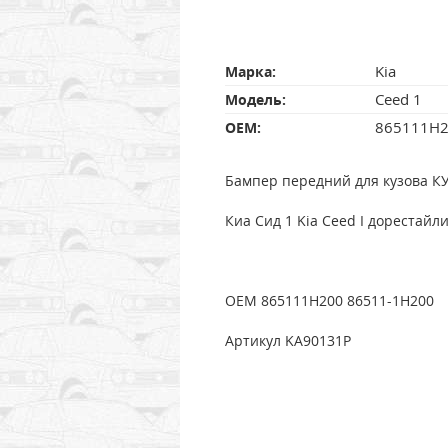
Kia
Марка:
Ceed 1
Модель:
865111H
OEM:
Бампер передний для кузова КУ
Киа Сид 1 Kia Ceed I дорестайли
OEM 865111H200 86511-1H200
Артикул KA90131P